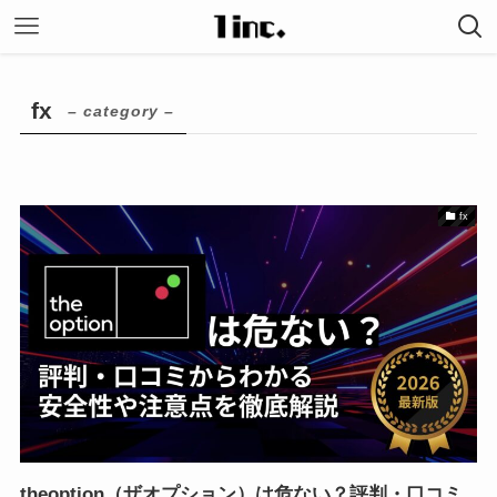
fx
– category –
fx
theoption（ザオプション）は危ない？評判・口コミ