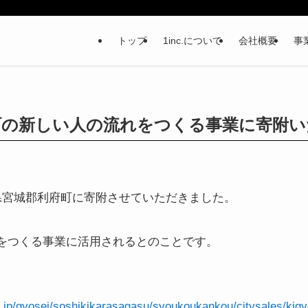
トップ
1inc.について
会社概要
事
町の新しい人の流れをつくる事業に寄附い
県宮城郡利府町に寄附させていただきました。
をつくる事業に活用されるとのことです。
gi.jp/gyosei/soshikikarasagasu/syoukoukankou/citysales/kig